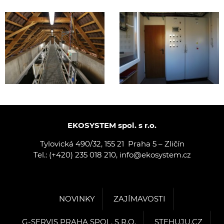
EKOSYSTEM spol. s r.o.
Tylovická 490/32, 155 21 Praha 5 – Zličín
Tel.: (+420) 235 018 210, info@ekosystem.cz
NOVINKY
ZAJÍMAVOSTI
G-SERVIS PRAHA SPOL. S R.O.
STEHUJU.CZ