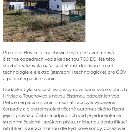
Pro obce Hřivice a Touchovice byla postavena nová
čistírna odpadních vod s kapacitou 700 EO. Na této
stavbě realizovala naše společnost dodávku strojní
technologie a elektro (stavební i technologické) pro ČOV
a pětici čerpacích stanic.
Dodávka byla součástí výstavby nové kanalizace v obcích
Hřivice a Touchovice s novou čistírnou odpadních vod.
Pětice čerpacích stanic na kanalizaci byla vybavena
čerpadly a elektroinstalací včetně automatického řízení
jejich provozu. Čistírna odpadních vod je jednolinka se
strojními česlemi, lapákem písku, míchanou denitrifikací,
nitrifikací s aerací řízenou dle kyslíkové sondy, dosazovací