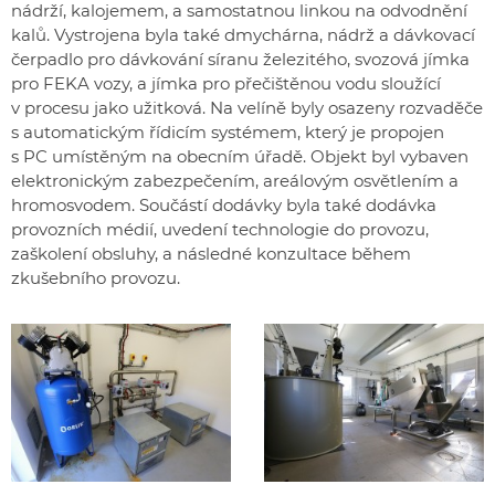
nádrží, kalojemem, a samostatnou linkou na odvodnění
kalů. Vystrojena byla také dmychárna, nádrž a dávkovací
čerpadlo pro dávkování síranu železitého, svozová jímka
pro FEKA vozy, a jímka pro přečištěnou vodu sloužící
v procesu jako užitková. Na velíně byly osazeny rozvaděče
s automatickým řídicím systémem, který je propojen
s PC umístěným na obecním úřadě. Objekt byl vybaven
elektronickým zabezpečením, areálovým osvětlením a
hromosvodem. Součástí dodávky byla také dodávka
provozních médií, uvedení technologie do provozu,
zaškolení obsluhy, a následné konzultace během
zkušebního provozu.