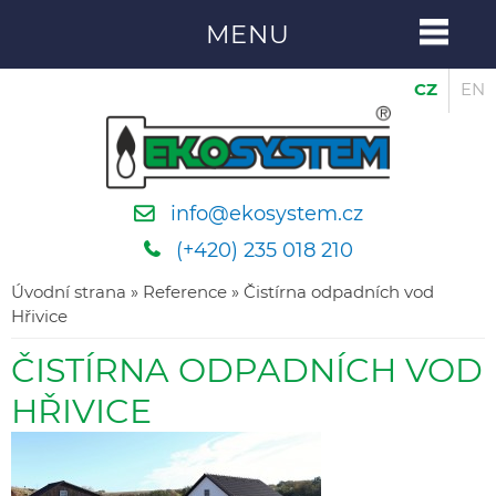
MENU
CZ
EN
info@ekosystem.cz
(+420) 235 018 210
Úvodní strana
»
Reference
» Čistírna odpadních vod
Hřivice
ČISTÍRNA ODPADNÍCH VOD
HŘIVICE