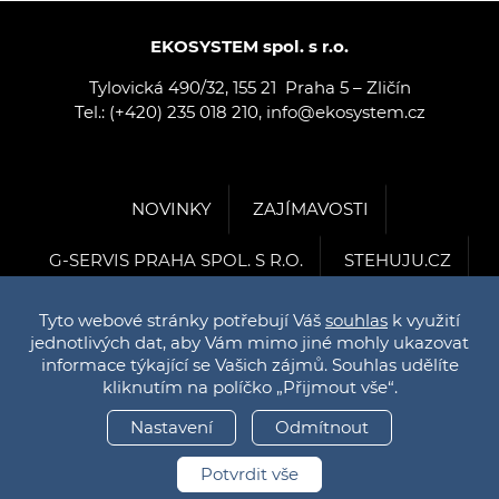
EKOSYSTEM spol. s r.o.
Tylovická 490/32, 155 21 Praha 5 – Zličín
Tel.: (+420) 235 018 210, info@ekosystem.cz
NOVINKY
ZAJÍMAVOSTI
G-SERVIS PRAHA SPOL. S R.O.
STEHUJU.CZ
VODA EKOSYTEM.CZ
Tyto webové stránky potřebují Váš
souhlas
k využití
jednotlivých dat, aby Vám mimo jiné mohly ukazovat
informace týkající se Vašich zájmů. Souhlas udělíte
kliknutím na políčko „Přijmout vše“.
Copyright © 2026 Ekosystem Všechna práva vyhrazena /
Nastavení cookies
Nastavení
Odmítnout
Created by
FlexWeb.cz
Potvrdit vše