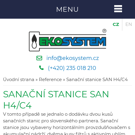
MENU
CZ
EN
info@ekosystem.cz
(+420) 235 018 210
Úvodní strana
»
Reference
» Sanační stanice SAN H4/C4
SANAČNÍ STANICE SAN
H4/C4
V tomto případě se jednalo o dodávku dvou kusů
sanačních stanic pro slovenského partnera. Sanační
stanice jsou vybaveny horizontálním provzdušňovačem s
akumulační nádrží, dvěma kusy filtrů s aktivním uhlím